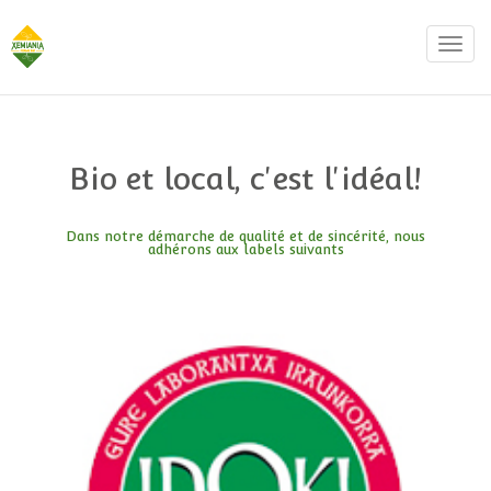
REQUEST AN APPOINTMENT
Toggle
Upon completing this booking, you will receive a booking
confirmation!
Bio et local, c'est l'idéal!
Dans notre démarche de qualité et de sincérité, nous
adhérons aux labels suivants